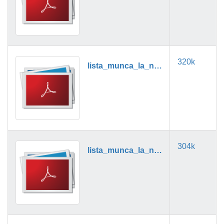
320k
lista_munca_la_negru_06_2019.pdf
304k
lista_munca_la_negru_07_2019.pdf