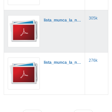
305k
lista_munca_la_negru_11_2019.pdf
276k
lista_munca_la_negru_12_2019.pdf