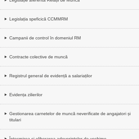
Legislația speficică CCMMRM
Campanii de control în domeniul RM
Contracte colective de muncă
Registrul general de evidență a salariaților
Evidența zilierilor
Gestionarea carnetelor de muncă neverificate de angajatori și
titulari
Întocmirea și eliberarea adeverințelor de vechime