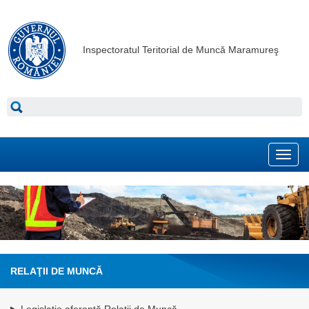
Inspectoratul Teritorial de Muncă Maramureş
Toggl
navig
RELAŢII DE MUNCĂ
Legislație aferentă Relații de Muncă