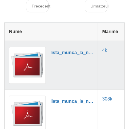
Precedent
Urmatorul
Nume
Marime
4k
lista_munca_la_negru_01_2019.pdf
308k
lista_munca_la_negru_02_2019.pdf