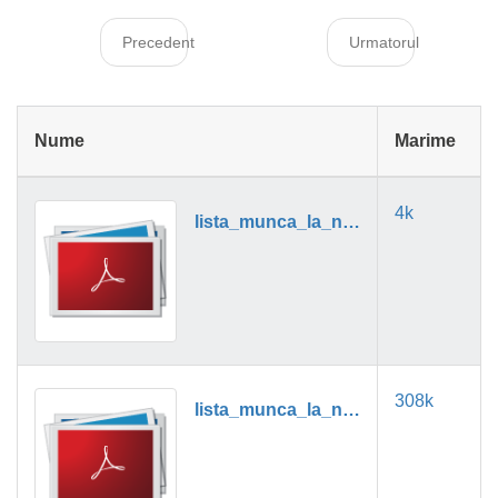
Precedent
Urmatorul
Nume
Marime
4k
lista_munca_la_negru_01_2019.pdf
308k
lista_munca_la_negru_02_2019.pdf