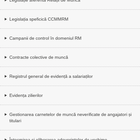
Legislația speficică CCMMRM
Campanii de control în domeniul RM
Contracte colective de muncă
Registrul general de evidență a salariaților
Evidența zilierilor
Gestionarea carnetelor de muncă neverificate de angajatori și
titulari
Întocmirea și eliberarea adeverințelor de vechime