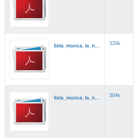
320k
lista_munca_la_negru_06_2019.pdf
304k
lista_munca_la_negru_07_2019.pdf