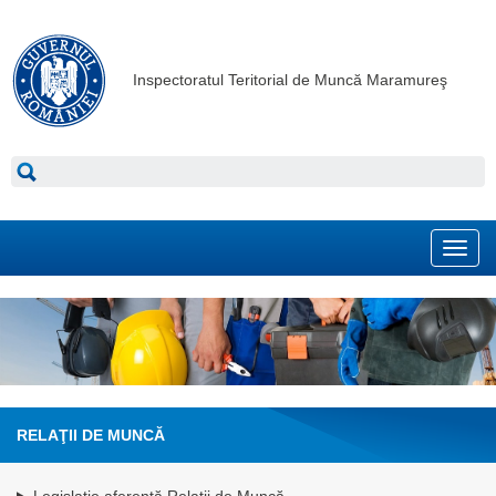
Inspectoratul Teritorial de Muncă Maramureş
Toggl
navig
RELAŢII DE MUNCĂ
Legislație aferentă Relații de Muncă