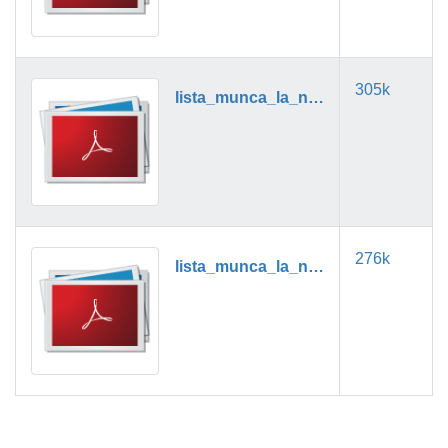
305k
lista_munca_la_negru_11_2019.pdf
276k
lista_munca_la_negru_12_2019.pdf