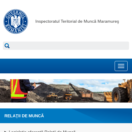
Inspectoratul Teritorial de Muncă Maramureş
Toggl
navig
RELAŢII DE MUNCĂ
Legislație aferentă Relații de Muncă