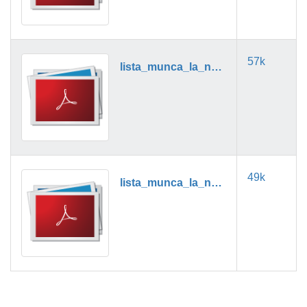
57k
lista_munca_la_negru_11_2024.pdf
49k
lista_munca_la_negru_12_2024.pdf