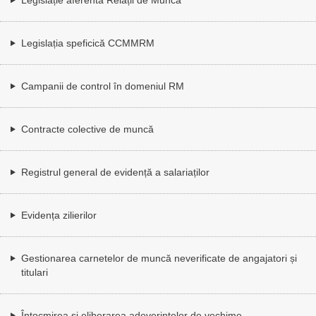
Legislația speficică CCMMRM
Campanii de control în domeniul RM
Contracte colective de muncă
Registrul general de evidență a salariaților
Evidența zilierilor
Gestionarea carnetelor de muncă neverificate de angajatori și
titulari
Întocmirea și eliberarea adeverințelor de vechime