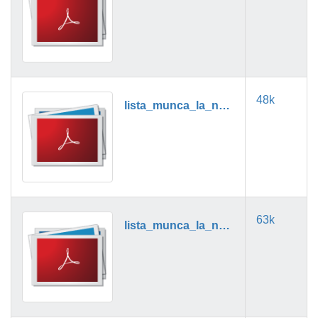
48k
lista_munca_la_negru_06_2024.pdf.pdf
63k
lista_munca_la_negru_07_2024.pdf