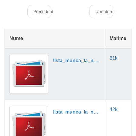
Precedent
Urmatorul
Nume
Marime
61k
lista_munca_la_negru_01_2024.pdf
42k
lista_munca_la_negru_02_2024.pdf