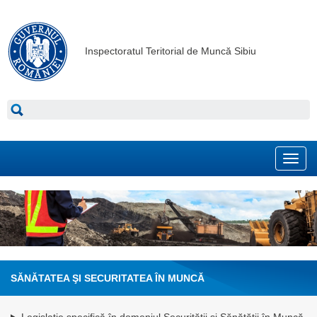
Inspectoratul Teritorial de Muncă Sibiu
Toggl
navig
SĂNĂTATEA ŞI SECURITATEA ÎN MUNCĂ
Legislație specifică în domeniul Securității și Sănătății în Muncă