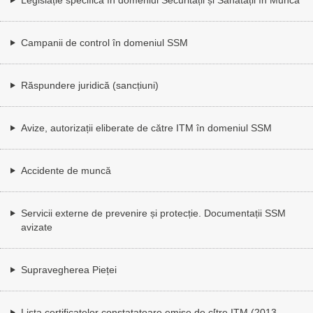
Campanii de control în domeniul SSM
Răspundere juridică (sancțiuni)
Avize, autorizații eliberate de către ITM în domeniul SSM
Accidente de muncă
Servicii externe de prevenire și protecție. Documentații SSM
avizate
Supravegherea Pieței
Lista certificatelor constatatoare emise de c[tre ITM (2013,