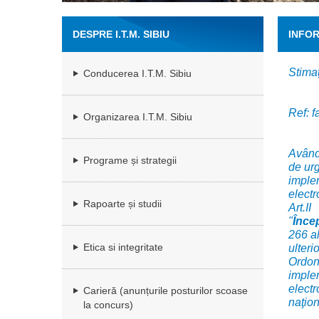
DESPRE I.T.M. SIBIU
INFO
Stimaț
Conducerea I.T.M. Sibiu
Ref: f
Organizarea I.T.M. Sibiu
Având 
Programe și strategii
de urg
implem
electr
Rapoarte și studii
Art.II
"
Înce
266 al
Etica si integritate
ulteri
Ordona
implem
electr
Carieră (anunțurile posturilor scoase
naţion
la concurs)