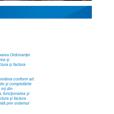
obarea Ordonanţei
rea şi
tura şi factura
 România conform art.
ile şi completările
. m) din
, funcţionarea şi
tura şi factura
mită prin sistemul