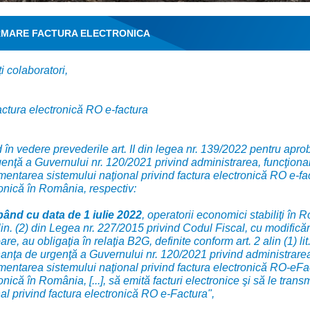
RMARE FACTURA ELECTRONICA
i colaboratori,
actura electronică RO e-factura
în vedere prevederile art. II din legea nr. 139/2022 pentru apr
enţă a Guvernului nr. 120/2021 privind administrarea, funcţiona
entarea sistemului naţional privind factura electronică RO e-fac
onică în România, respectiv:
pând cu data de 1 iulie 2022
, operatorii economici stabiliţi în
in. (2) din Legea nr. 227/2015 privind Codul Fiscal, cu modificăr
oare, au obligaţia în relaţia B2G, definite conform art. 2 alin (1) lit
nţa de urgenţă a Guvernului nr. 120/2021 privind administrarea
entarea sistemului naţional privind factura electronică RO-eFac
onică în România, [...], să emită facturi electronice şi să le trans
al privind factura electronică RO e-Factura",