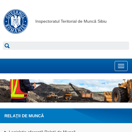
Inspectoratul Teritorial de Muncă Sibiu
Toggl
navig
RELAŢII DE MUNCĂ
Legislație aferentă Relații de Muncă