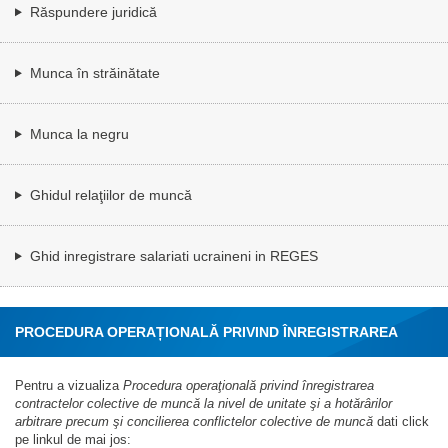
Răspundere juridică
Munca în străinătate
Munca la negru
Ghidul relaţiilor de muncă
Ghid inregistrare salariati ucraineni in REGES
PROCEDURA OPERAȚIONALĂ PRIVIND ÎNREGISTRAREA
CONTRACTELOR COLECTIVE DE MUNCĂ LA NIVEL DE
Pentru a vizualiza
Procedura operaţională privind înregistrarea
contractelor colective de muncă la nivel de unitate şi a hotărârilor
arbitrare precum şi concilierea conflictelor colective de muncă
dati click
UNITATE ȘI A HOTĂRÂRILOR ARBITRARE PRECUM ȘI
pe linkul de mai jos: