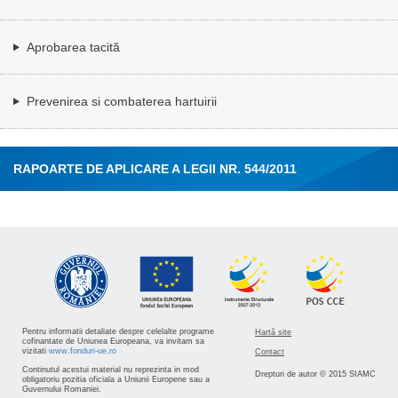
Aprobarea tacită
Prevenirea si combaterea hartuirii
RAPOARTE DE APLICARE A LEGII NR. 544/2011
Pentru informatii detaliate despre celelalte programe
Hartă site
cofinantate de Uniunea Europeana, va invitam sa
vizitati
www.fonduri-ue.ro
Contact
Continutul acestui material nu reprezinta in mod
Drepturi de autor © 2015 SIAMC
obligatoriu pozitia oficiala a Uniunii Europene sau a
Guvernului Romaniei.