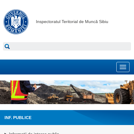
Inspectoratul Teritorial de Muncă Sibiu
Toggl
navig
INF. PUBLICE
Informatii de interes public