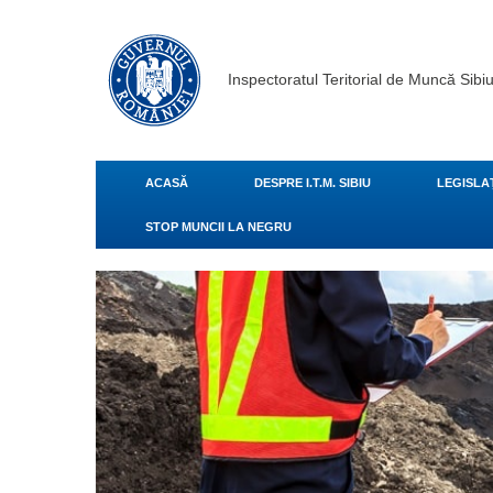
Inspectoratul Teritorial de Muncă Sibi
ACASĂ
DESPRE I.T.M. SIBIU
LEGISLA
STOP MUNCII LA NEGRU