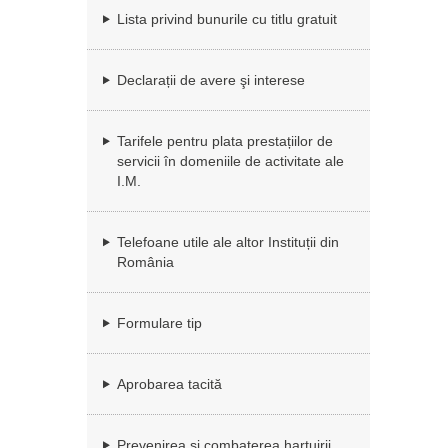
Lista privind bunurile cu titlu gratuit
Declarații de avere şi interese
Tarifele pentru plata prestațiilor de
servicii în domeniile de activitate ale
I.M.
Telefoane utile ale altor Instituții din
România
Formulare tip
Aprobarea tacită
Prevenirea si combaterea hartuirii