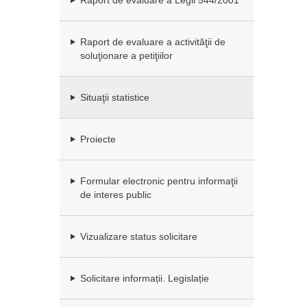
Raport de evaluare a Legii 544/2001
Raport de evaluare a activităţii de
soluţionare a petiţiilor
Situaţii statistice
Proiecte
Formular electronic pentru informaţii
de interes public
Vizualizare status solicitare
Solicitare informații. Legislație