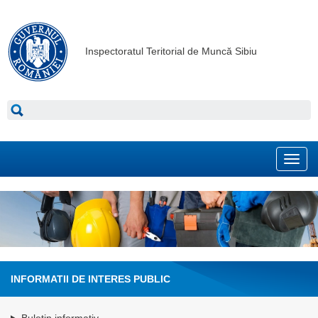
Inspectoratul Teritorial de Muncă Sibiu
Toggl
navig
INFORMATII DE INTERES PUBLIC
Buletin informativ