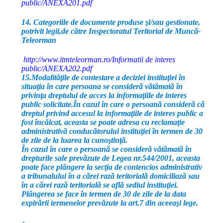
public/ANEXA201.pdf
14. Categoriile de documente produse şi/sau gestionate,
potrivit legii,de către Inspectoratul Teritorial de Muncă-
Teleorman
http://www.itmteleorman.ro/Informatii de interes
public/ANEXA202.pdf
15.Modalităţile de contestare a deciziei instituţiei în
situaţia în care persoana se consideră vătămată în
privinţa dreptului de acces la informaţiile de interes
public solicitate
.În cazul în care o persoană consideră că
dreptul privind accesul la informaţiile de interes public a
fost încălcat, aceasta se poate adresa cu reclamaţie
administrativă conducătorului instituţiei în termen de 30
de zile de la luarea la cunoştinţă.
În cazul în care o persoană se consideră vătămată în
drepturile sale prevăzute de Legea nr.544/2001, aceasta
poate face plângere la secţia de contencios administrativ
a tribunalului în a cărei rază teritorială domiciliază sau
în a cărei rază teritorială se află sediul instituţiei.
Plângerea se face în termen de 30 de zile de la data
expirării termenelor prevăzute la art.7 din aceeaşi lege.