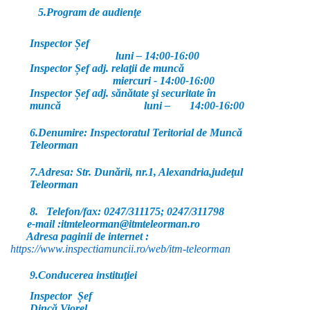
5.Program de audienţe
Inspector Șef
luni – 14:00-16:00
Inspector Șef adj. relaţii de muncă
miercuri - 14:00-16:00
Inspector Șef adj. sănătate şi securitate în
muncă luni – 14:00-16:00
6.Denumire
: Inspectoratul Teritorial de Muncă
Teleorman
7.Adresa
: Str. Dunării, nr.1, Alexandria,judeţul
Teleorman
8. Telefon/fax
: 0247/311175; 0247/311798
e-mail
:itmteleorman@itmteleorman.ro
Adresa paginii de internet
:
https://www.inspectiamuncii.ro/web/itm-teleorman
9.Conducerea instituţiei
Inspector Șef
Dincă Viorel