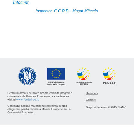
Întocmit
Inspector C.C.R.P.– Mușat Mihaela
Pentru informatii detaliate despre celelalte programe
Hartă site
cofinantate de Uniunea Europeana, va invitam sa
vizitati
www.fonduri-ue.ro
Contact
Continutul acestui material nu reprezinta in mod
Drepturi de autor © 2015 SIAMC
obligatoriu pozitia oficiala a Uniunii Europene sau a
Guvernului Romaniei.