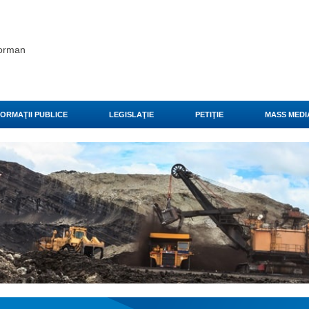
eorman
FORMAŢII PUBLICE
LEGISLAŢIE
PETIŢIE
MASS MEDI