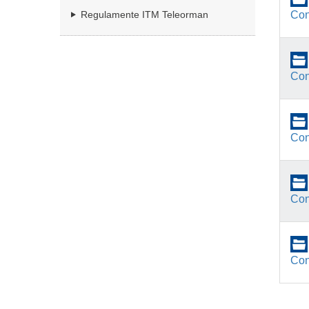
Con
Regulamente ITM Teleorman
Con
Con
Con
Con