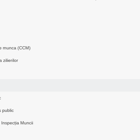
v de munca (CCM)
zilierilor
c
s public
 Inspecția Muncii