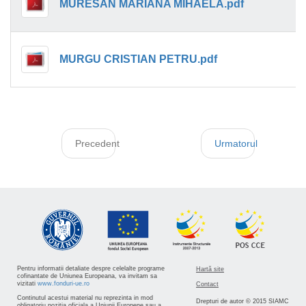
MURESAN MARIANA MIHAELA.pdf
MURGU CRISTIAN PETRU.pdf
Precedent
Urmatorul
Pentru informatii detaliate despre celelalte programe
Hartă site
cofinantate de Uniunea Europeana, va invitam sa
vizitati
www.fonduri-ue.ro
Contact
Continutul acestui material nu reprezinta in mod
Drepturi de autor © 2015 SIAMC
obligatoriu pozitia oficiala a Uniunii Europene sau a