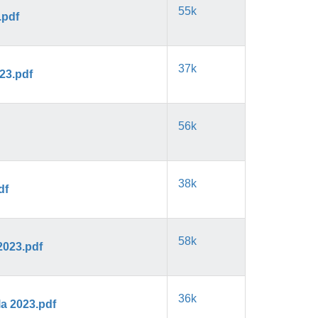
55k
.pdf
37k
023.pdf
56k
38k
df
58k
2023.pdf
36k
la 2023.pdf