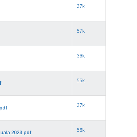
37k
57k
36k
55k
f
37k
.pdf
56k
nuala 2023.pdf