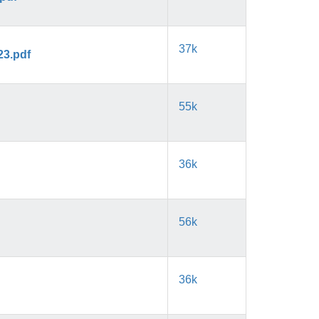
37k
23.pdf
55k
36k
56k
36k