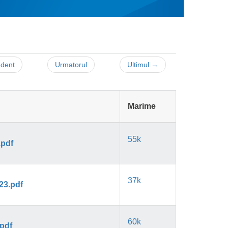
edent
Urmatorul
Ultimul →
Marime
55k
.pdf
37k
23.pdf
60k
.pdf