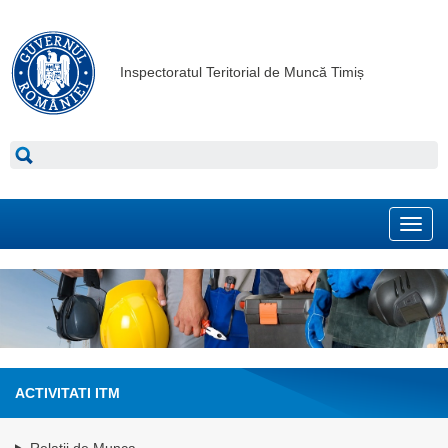
Inspectoratul Teritorial de Muncă Timiș
Toggl
navig
ACTIVITATI ITM
Relatii de Munca