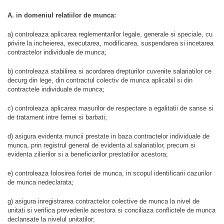
A. in domeniul relatiilor de munca:
a) controleaza aplicarea reglementarilor legale, generale si speciale, cu
privire la incheierea, executarea, modificarea, suspendarea si incetarea
contractelor individuale de munca;
b) controleaza stabilirea si acordarea drepturilor cuvenite salariatilor ce
decurg din lege, din contractul colectiv de munca aplicabil si din
contractele individuale de munca;
c) controleaza aplicarea masurilor de respectare a egalitatii de sanse si
de tratament intre femei si barbati;
d) asigura evidenta muncii prestate in baza contractelor individuale de
munca, prin registrul general de evidenta al salariatilor, precum si
evidenta zilierilor si a beneficiarilor prestatiilor acestora;
e) controleaza folosirea fortei de munca, in scopul identificarii cazurilor
de munca nedeclarata;
g) asigura inregistrarea contractelor colective de munca la nivel de
unitati si verifica prevederile acestora si conciliaza conflictele de munca
declansate la nivelul unitatilor;