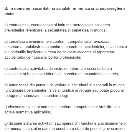
B. in domeniul securitatii si sanatatii in munca si al supravegherii
pietei:
a) controleaza, coordoneaza si indruma metodologic aplicarea
prevederilor referitoare la securitatea si sanatatea in munca;
b) cerceteaza evenimentele conform competentelor, avizeaza
cercetarea, stabileste sau confirma caracterul accidentelor, colaboreaza
cu institutiile implicate in ceea ce priveste evidenta si raportarea
accidentelor de munca si bolilor profesionale;
c) controleaza activitatea de instruire, informare si consultare a
salariatilor si furnizeaza informatii in vederea imbunatatirii acesteia;
d) autorizeaza din punctul de vedere al securitatii si sanatatii in munca
functionarea persoanelor fizice si juridice si retrage sau poate propune
retragerea autorizarii, in conditiile legii;
f) elibereaza avize si autorizatii conform competentelor stabilite prin
actele normative aplicabile;
g) dispune sistarea activitatii sau oprirea din functiune a echipamentelor
de munca, in cazul in care se constata o stare de pericol grav si iminent