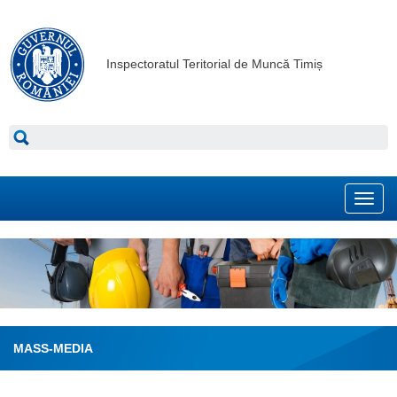
Inspectoratul Teritorial de Muncă Timiș
Toggl
navig
MASS-MEDIA