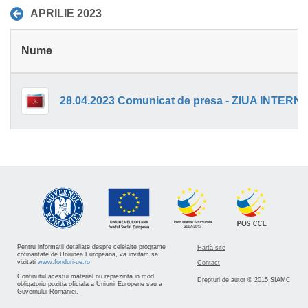
APRILIE 2023
Nume
Pentru informatii detaliate despre celelalte programe
Hartă site
cofinantate de Uniunea Europeana, va invitam sa
vizitati
www.fonduri-ue.ro
Contact
Continutul acestui material nu reprezinta in mod
Drepturi de autor © 2015 SIAMC
obligatoriu pozitia oficiala a Uniunii Europene sau a
Guvernului Romaniei.