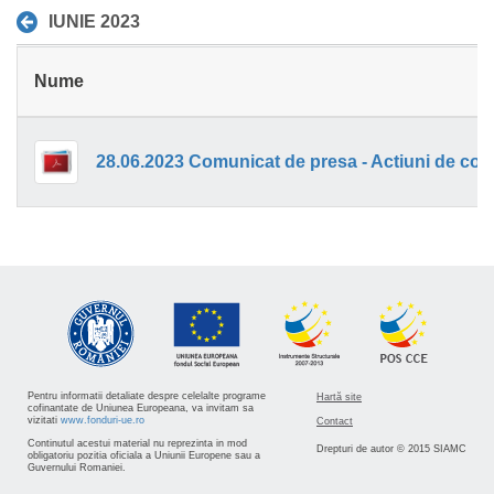
IUNIE 2023
Nume
Pentru informatii detaliate despre celelalte programe
Hartă site
cofinantate de Uniunea Europeana, va invitam sa
vizitati
www.fonduri-ue.ro
Contact
Continutul acestui material nu reprezinta in mod
Drepturi de autor © 2015 SIAMC
obligatoriu pozitia oficiala a Uniunii Europene sau a
Guvernului Romaniei.