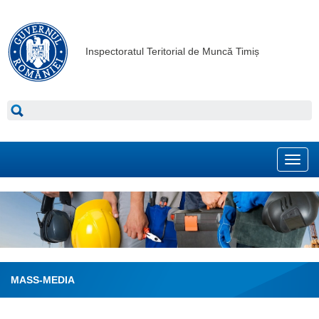
Inspectoratul Teritorial de Muncă Timiș
Toggl
navig
MASS-MEDIA