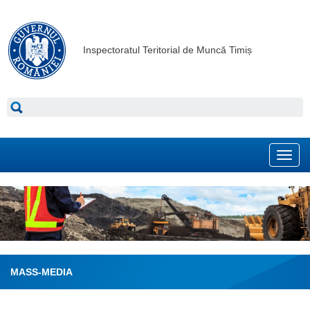
Inspectoratul Teritorial de Muncă Timiș
Toggl
navig
MASS-MEDIA