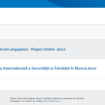
ruire angajatori - Reges Online .docx
 Internațională a Securității și Sănătății în Muncă.docx
Pentru informatii detaliate despre celelalte programe cofinantate de Uniunea
Europeana, va invitam sa vizitati
www.fonduri-ue.ro