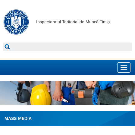
Inspectoratul Teritorial de Muncă Timiș
Toggl
navig
MASS-MEDIA