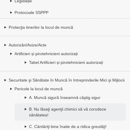
Legislație
Protocoale SSPPP
Protecţia tinerilor la locul de muncă
Autorizări/Avize/Acte
Artificieri și pirotehnicieni autorizați
Tabel Artificieri și pirotehnicieni autorizați
Securitate şi Sănătate în Muncă în Intreprinderile Mici şi Mijlocii
Pericole la locul de muncă
A. Muncă sigură înseamnă câştig sigur
B. Nu lăsaţi agenţii chimici să vă corodeze
sănătatea!
C. Cântăriţi bine înaite de a ridica greutăţi!