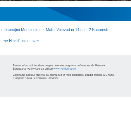
ului Inspecției Muncii din str. Matei Voievod nr.14 sect.2 București
risme Hibrid”- crossover
Pentru informatii detaliate despre celelalte programe cofinantate de Uniunea
Europeana, va invitam sa vizitati
www.fonduri-ue.ro
Continutul acestui material nu reprezinta in mod obligatoriu pozitia oficiala a Uniunii
Europene sau a Guvernului Romaniei.