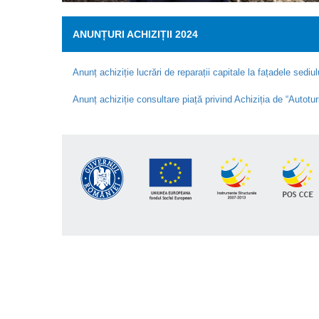
ANUNȚURI ACHIZIȚII 2024
Anunț achiziție lucrări de reparații capitale la fațadele sedi
Anunț achiziție consultare piață privind Achiziția de “Autotu