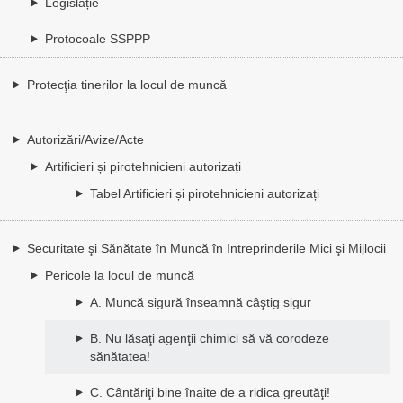
Legislație
Protocoale SSPPP
Protecţia tinerilor la locul de muncă
Autorizări/Avize/Acte
Artificieri și pirotehnicieni autorizați
Tabel Artificieri și pirotehnicieni autorizați
Securitate şi Sănătate în Muncă în Intreprinderile Mici şi Mijlocii
Pericole la locul de muncă
A. Muncă sigură înseamnă câştig sigur
B. Nu lăsaţi agenţii chimici să vă corodeze
sănătatea!
C. Cântăriţi bine înaite de a ridica greutăţi!