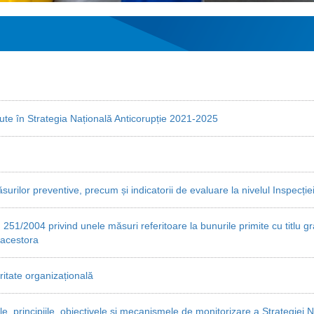
zute în Strategia Națională Anticorupție 2021-2025
urilor preventive, precum și indicatorii de evaluare la nivelul Inspecție
. 251/2004 privind unele măsuri referitoare la bunurile primite cu titlu gra
 acestora
itate organizațională
le, principiile, obiectivele și mecanismele de monitorizare a Strategiei