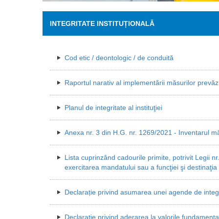
INTEGRITATE INSTITUȚIONALĂ
Cod etic / deontologic / de conduită
Raportul narativ al implementării măsurilor prevă
Planul de integritate al instituţiei
Anexa nr. 3 din H.G. nr. 1269/2021 - Inventarul măs
Lista cuprinzând cadourile primite, potrivit Legii nr
exercitarea mandatului sau a funcţiei şi destinaţia
Declarație privind asumarea unei agende de integr
Declarație privind aderarea la valorile fundamenta