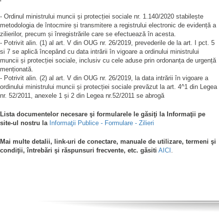
- Ordinul ministrului muncii și protecției sociale nr. 1.140/2020 stabilește
metodologia de întocmire și transmitere a registrului electronic de evidență a
zilierilor, precum și înregistrările care se efectuează în acesta.
- Potrivit alin. (1) al art. V din OUG nr. 26/2019, prevederile de la art. I pct. 5
si 7 se aplică începând cu data intrării în vigoare a ordinului ministrului
muncii și protecției sociale, inclusiv cu cele aduse prin ordonanța de urgență
menționată.
- Potrivit alin. (2) al art. V din OUG nr. 26/2019, la data intrării în vigoare a
ordinului ministrului muncii și protecției sociale prevăzut la art. 4^1 din Legea
nr. 52/2011, anexele 1 și 2 din Legea nr.52/2011 se abrogă
Lista documentelor necesare şi formularele le găsiţi la Informaţii pe
site-ul nostru la
Informaţii Publice - Formulare - Zilieri
Mai multe detalii, link-uri de conectare, manuale de utilizare, termeni şi
condiţii, întrebări şi răspunsuri frecvente, etc. găsiti
AICI
.