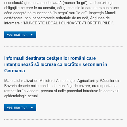
nedeclarată și munca subdeclarată (munca “la gri”), la drepturile și
obligațiile pe care le au aceștia, cât și riscurile la care se expun atunci
când acceptă să muncească “la negru” sau “la gri”, Inspecția Muncii
desfășoară, prin inspectoratele teritoriale de muncă, Acțiunea de
informare : “MUNCEȘTE LEGAL ! CUNOAȘTE-ȚI DREPTURILE!”.
vezi mai mult
►
Informatii destinate cetățenilor români care
intenționează să lucreze ca lucrători sezonieri în
Germania
Materialul realizat de Ministerul Alimentației, Agriculturii și Pădurilor din
Bavaria descrie noile condiții de muncă și de cazare, cu respectarea
restricțiilor în vigoare, precum și noile proceduri introduse în contextul
epidemiologic actual
vezi mai mult
►