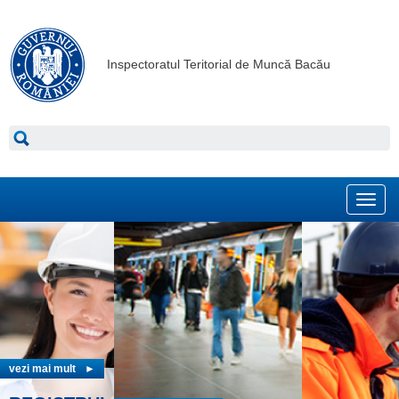
Inspectoratul Teritorial de Muncă Bacău
Toggl
navig
vezi mai mult
►
vezi mai mult
►