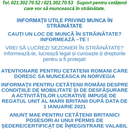
Tel. 021.302.70.52 / 021.302.70.53 Suport pentru cetățenii
care vor să muncească în străinătate.
INFORMAȚII UTILE PRIVIND MUNCA ÎN
STRĂINĂTATE
CAUȚI UN LOC DE MUNCĂ ÎN STRĂINĂTATE?
INFORMEAZĂ –TE !
VREI SĂ LUCREZI SEZONIER ÎN STRĂINĂTATE?
Informează-te, lucrează legal și cunoaște-ți drepturile
pentru a fi protejat!
ATENTIONARE PENTRU CETATENII ROMANI CARE
DORESC SA MUNCEASCA IN NORVEGIA
INFORMAŢII PENTRU CETĂȚENII ROMÂNI DESPRE
CONDIȚIILE DE MOBILITATE ȘI DE DESFĂȘURARE
A ACTIVITĂȚILOR LUCRATIVE IMPUSE DE
REGATUL UNIT AL MARII BRITANII DUPĂ DATA DE
1 IANUARIE 2021
ANUNȚ MAE PENTRU CETĂȚENII BRITANICI
POSESORI AI UNUI PERMIS DE
ȘEDERE/CERTIFICAT DE ÎNREGISTRARE VALABIL