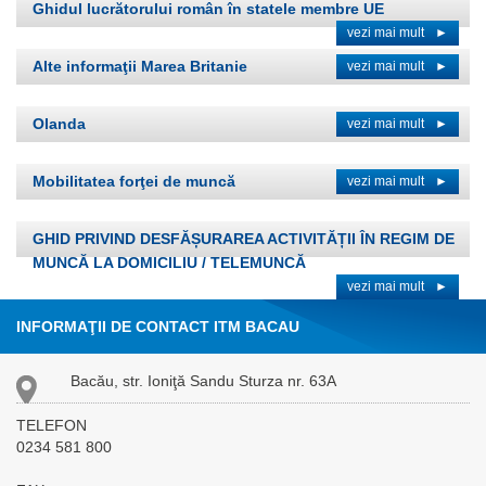
Ghidul lucrătorului român în statele membre UE
vezi mai mult
►
Alte informaţii Marea Britanie
vezi mai mult
►
Olanda
vezi mai mult
►
Mobilitatea forţei de muncă
vezi mai mult
►
GHID PRIVIND DESFĂȘURAREA ACTIVITĂȚII ÎN REGIM DE
MUNCĂ LA DOMICILIU / TELEMUNCĂ
vezi mai mult
►
INFORMAŢII DE CONTACT ITM BACAU
Bacău, str. Ioniţă Sandu Sturza nr. 63A
TELEFON
0234 581 800