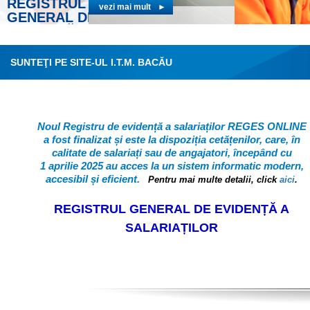
RELAŢII DE MUNCĂ
REGISTRUL
GENERAL DE
EVIDENŢĂ A
SALARIAŢILOR
vezi mai mult
SUNTEŢI PE SITE-UL I.T.M. BACĂU
SECURITA
SĂNĂTAT
MUNCĂ
Noul Registru de evidență a salariaților REGES ONLINE
a fost finalizat și este la
dispoziția cetățenilor, care, în
calitate de salariați sau de angajatori, începând cu
1
aprilie 2025 au acces la un sistem informatic modern,
accesibil și eficient.
Pentru mai multe detalii, click
aici
.
REGISTRUL GENERAL DE EVIDENȚĂ A
SALARIAȚILOR