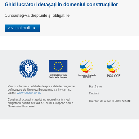
Ghid lucrători detașați în domeniul construcțiilor
Cunoașteți-vă drepturile și obligațiile
vezi mai mult
►
Pentru informatii detaliate despre celelalte programe
Hartă site
cofinantate de Uniunea Europeana, va invitam sa
vizitati
www.fonduri-ue.ro
Contact
Continutul acestui material nu reprezinta in mod
Drepturi de autor © 2015 SIAMC
obligatoriu pozitia oficiala a Uniunii Europene sau a
Guvernului Romaniei.