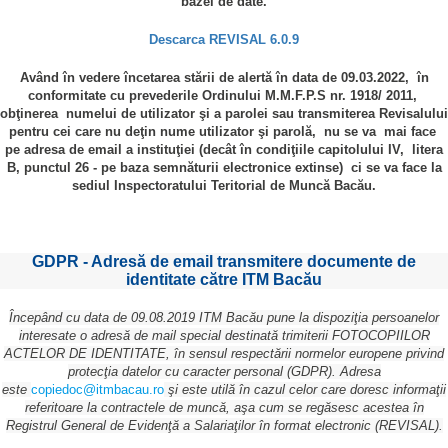
bazei de date.
Descarca REVISAL 6.0.9
Având în vedere încetarea stării de alertă în data de 09.03.2022, în
conformitate cu prevederile Ordinului M.M.F.P.S nr. 1918/ 2011,
obţinerea numelui de utilizator şi a parolei sau transmiterea Revisalului
pentru cei care nu deţin nume utilizator şi parolă, nu se va mai face
pe adresa de email a instituţiei (decât în condiţiile capitolului IV, litera
B, punctul 26 - pe baza semnăturii electronice extinse) ci se va face la
sediul Inspectoratului Teritorial de Muncă Bacău.
GDPR - Adresă de email transmitere documente de
identitate către ITM Bacău
Începând cu data de 09.08.2019 ITM Bacău pune la dispoziţia persoanelor
interesate o adresă de mail special destinată trimiterii FOTOCOPIILOR
ACTELOR DE IDENTITATE, în sensul respectării normelor europene privind
protecţia datelor cu caracter personal (GDPR). Adresa
este
copiedoc@itmbacau.ro
şi este utilă în cazul celor care doresc informaţii
referitoare la contractele de muncă, aşa cum se regăsesc acestea în
Registrul General de Evidenţă a Salariaţilor în format electronic (REVISAL).