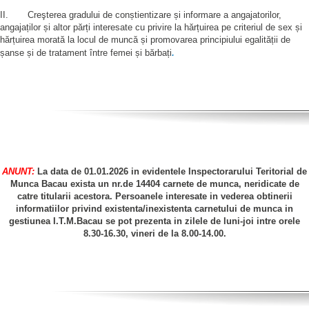
II. Creşterea gradului de conștientizare și informare a angajatorilor,
angajaților și altor părți interesate cu privire la hărțuirea pe criteriul de sex și
hărțuirea morată la locul de muncă și promovarea principiului egalității de
.
șanse și de tratament între femei și bărbați
ANUNT:
La data de 01.01.2026 in evidentele Inspectorarului Teritorial de
Munca Bacau exista un nr.de 14404 carnete de munca, neridicate de
catre titularii acestora. Persoanele interesate in vederea obtinerii
informatiilor privind existenta/inexistenta carnetului de munca in
gestiunea I.T.M.Bacau se pot prezenta in zilele de luni-joi intre orele
8.30-16.30, vineri de la 8.00-14.00.