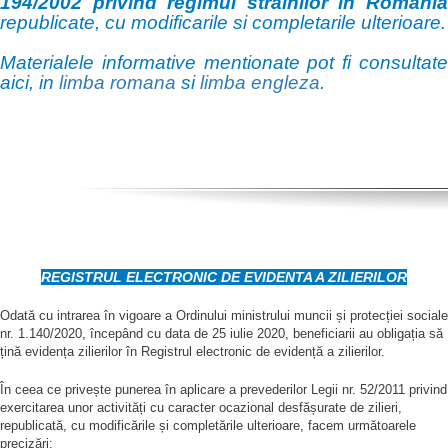
194/2002 privind regimul strainilor in Romania
republicate, cu modificarile si completarile ulterioare.
M
aterialele informative mentionate pot fi consultate
aici, in
limba romana
si
limba engleza
.
REGISTRUL ELECTRONIC DE EVIDENTA A ZILIERILOR
Odată cu intrarea în vigoare a Ordinului ministrului muncii și protecției sociale
nr. 1.140/2020, începând cu data de 25 iulie 2020, beneficiarii au obligația să
țină evidența zilierilor în Registrul electronic de evidență a zilierilor.
În ceea ce privește punerea în aplicare a prevederilor Legii nr. 52/2011 privind
exercitarea unor activități cu caracter ocazional desfășurate de zilieri,
republicată, cu modificările și completările ulterioare, facem următoarele
precizări: