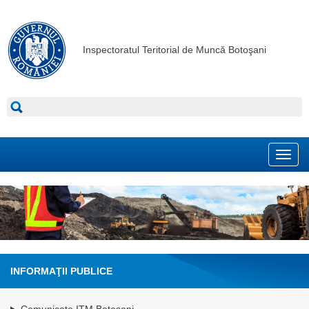
Inspectoratul Teritorial de Muncă Botoşani
Toggl
navig
INFORMAŢII PUBLICE
Comunicate ITM Botosani