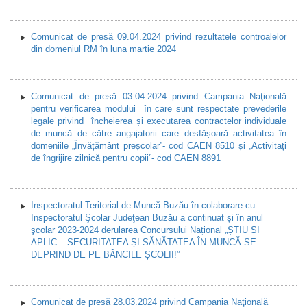
Comunicat de presă 09.04.2024 privind rezultatele controalelor
din domeniul RM în luna martie 2024
Comunicat de presă 03.04.2024 privind Campania Naţională
pentru verificarea modului în care sunt respectate prevederile
legale privind încheierea și executarea contractelor individuale
de muncă de către angajatorii care desfășoară activitatea în
domeniile „Învățământ preșcolar”- cod CAEN 8510 și „Activitați
de îngrijire zilnică pentru copii”- cod CAEN 8891
Inspectoratul Teritorial de Muncă Buzău în colaborare cu
Inspectoratul Şcolar Judeţean Buzău a continuat și în anul
şcolar 2023-2024 derularea Concursului Național „ȘTIU ȘI
APLIC – SECURITATEA ȘI SĂNĂTATEA ÎN MUNCĂ SE
DEPRIND DE PE BĂNCILE ȘCOLII!”
Comunicat de presă 28.03.2024 privind Campania Naţională