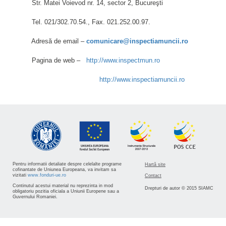
Str. Matei Voievod nr. 14, sector 2, Bucureşti
Tel. 021/302.70.54., Fax. 021.252.00.97.
Adresă de email –
comunicare@inspectiamuncii.ro
Pagina de web –
http://www.inspectmun.ro
http://www.inspectiamuncii.ro
Pentru informatii detaliate despre celelalte programe
Hartă site
cofinantate de Uniunea Europeana, va invitam sa
vizitati
www.fonduri-ue.ro
Contact
Continutul acestui material nu reprezinta in mod
Drepturi de autor © 2015 SIAMC
obligatoriu pozitia oficiala a Uniunii Europene sau a
Guvernului Romaniei.