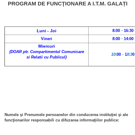
PROGRAM DE FUNCŢIONARE A I.T.M. GALAȚI
-
Luni - Joi
8:00
16:30
-
Vineri
8:00
14:00
Miercuri
(DOAR ptr. Compartimentul Comunicare
-
10
:00
1
8
:
3
0
si Relatii cu Publicul)
Numele şi Prenumele persoanelor din conducerea instituţiei şi ale
funcţionarilor responsabili cu difuzarea informaţiilor publice: