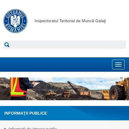
Inspectoratul Teritorial de Muncă Galaţi
Toggl
navig
INFORMAŢII PUBLICE
Informatii de interes public