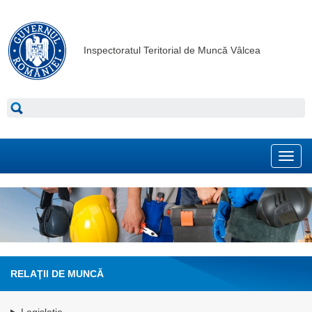
Inspectoratul Teritorial de Muncă Vâlcea
Toggl
navig
RELAŢII DE MUNCĂ
Legislaţie