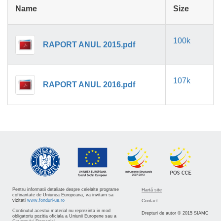
Name
Size
100k
RAPORT ANUL 2015.pdf
107k
RAPORT ANUL 2016.pdf
Pentru informatii detaliate despre celelalte programe
Hartă site
cofinantate de Uniunea Europeana, va invitam sa
vizitati
www.fonduri-ue.ro
Contact
Continutul acestui material nu reprezinta in mod
Drepturi de autor © 2015 SIAMC
obligatoriu pozitia oficiala a Uniunii Europene sau a