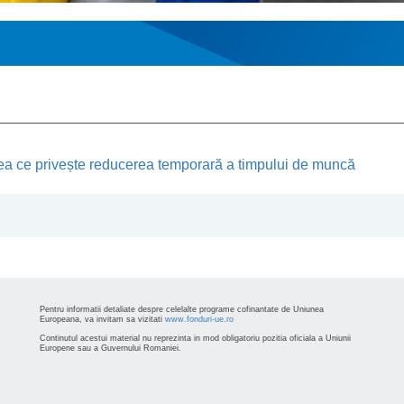
eea ce privește reducerea temporară a timpului de muncă
Pentru informatii detaliate despre celelalte programe cofinantate de Uniunea
Europeana, va invitam sa vizitati
www.fonduri-ue.ro
Continutul acestui material nu reprezinta in mod obligatoriu pozitia oficiala a Uniunii
Europene sau a Guvernului Romaniei.