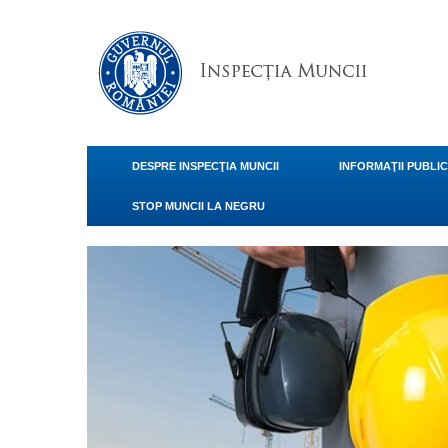
DESPRE INSPECŢIA MUNCII
INFORMAŢII PUBLI
STOP MUNCII LA NEGRU