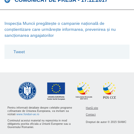
COMUNICAT DE PRESĂ - 17.11.2017
Inspecția Muncii pregătește o campanie națională de
conștientizare care urmărește informarea, prevenirea și nu
sancționarea angajatorilor
Tweet
Pentru informatii detaliate despre celelalte programe
Hartă site
cofinantate de Uniunea Europeana, va invitam sa
vizitati
www.fonduri-ue.ro
Contact
Continutul acestui material nu reprezinta in mod
Drepturi de autor © 2015 SIAMC
obligatoriu pozitia oficiala a Uniunii Europene sau a
Guvernului Romaniei.