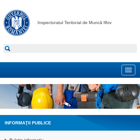
Inspectoratul Teritorial de Muncă Ilfov
Toggl
navig
INFORMAŢII PUBLICE
Buletin informativ