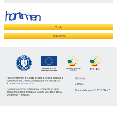
Cauta
Reseteaza
Pentru informatii detaliate despre celelalte programe
Hartă site
cofinantate de Uniunea Europeana, va invitam sa
vizitati
www.fonduri-ue.ro
Contact
Continutul acestui material nu reprezinta in mod
Drepturi de autor © 2015 SIAMC
obligatoriu pozitia oficiala a Uniunii Europene sau a
Guvernului Romaniei.