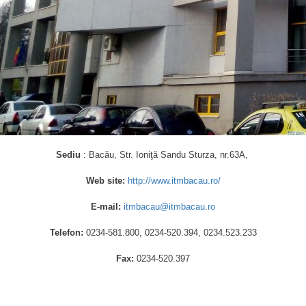
Sediu
: Bacău, Str. Ioniţă Sandu Sturza, nr.63A,
Web site:
http://www.itmbacau.ro/
E-mail:
itmbacau@itmbacau.ro
Telefon:
0234-581.800, 0234-520.394, 0234.523.233
Fax:
0234-520.397