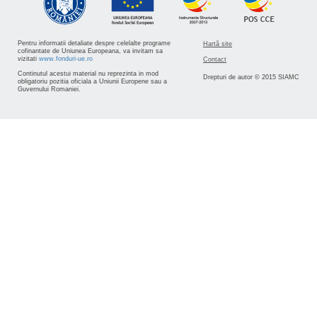
Pentru informatii detaliate despre celelalte programe
Hartă site
cofinantate de Uniunea Europeana, va invitam sa
vizitati
www.fonduri-ue.ro
Contact
Continutul acestui material nu reprezinta in mod
Drepturi de autor © 2015 SIAMC
obligatoriu pozitia oficiala a Uniunii Europene sau a
Guvernului Romaniei.