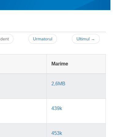
edent
Urmatorul
Ultimul →
Marime
2,6MB
439k
453k