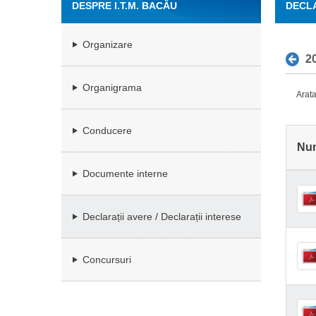
DESPRE I.T.M. BACĂU
DECLA
Organizare
2
Organigrama
Arata
Conducere
Nu
Documente interne
Declarații avere / Declarații interese
Concursuri