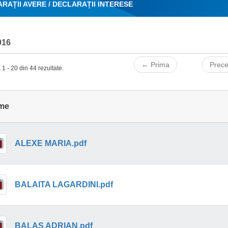
RAȚII AVERE / DECLARAȚII INTERESE
016
← Prima
Prec
 1 - 20 din 44 rezultate.
me
ALEXE MARIA.pdf
BALAITA LAGARDINI.pdf
BALAS ADRIAN.pdf