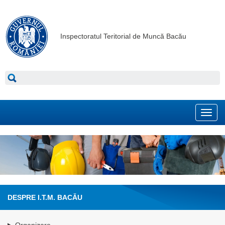
Inspectoratul Teritorial de Muncă Bacău
Toggl
navig
DESPRE I.T.M. BACĂU
Organizare