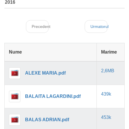
2016
Precedent
Urmatorul
Nume
Marime
2,6MB
ALEXE MARIA.pdf
439k
BALAITA LAGARDINI.pdf
453k
BALAS ADRIAN.pdf