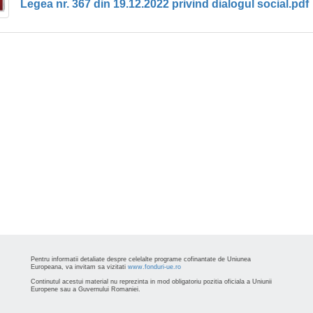
Legea nr. 367 din 19.12.2022 privind dialogul social.pdf
Pentru informatii detaliate despre celelalte programe cofinantate de Uniunea
Europeana, va invitam sa vizitati
www.fonduri-ue.ro
Continutul acestui material nu reprezinta in mod obligatoriu pozitia oficiala a Uniunii
Europene sau a Guvernului Romaniei.