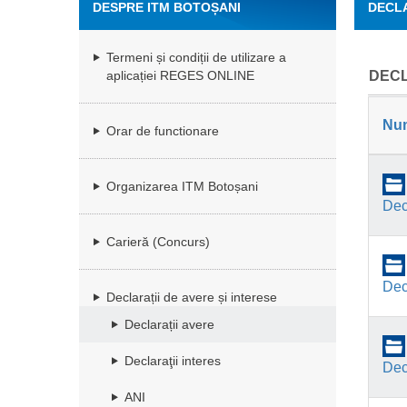
DESPRE ITM BOTOȘANI
DECLA
Termeni și condiții de utilizare a
DECL
aplicației REGES ONLINE
Nu
Orar de functionare
Organizarea ITM Botoșani
Dec
Carieră (Concurs)
Dec
Declarații de avere și interese
Declarații avere
Declaraţii interes
Dec
ANI