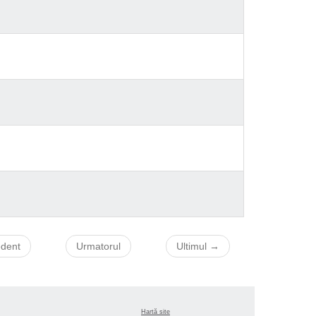
edent
Urmatorul
Ultimul →
Hartă site