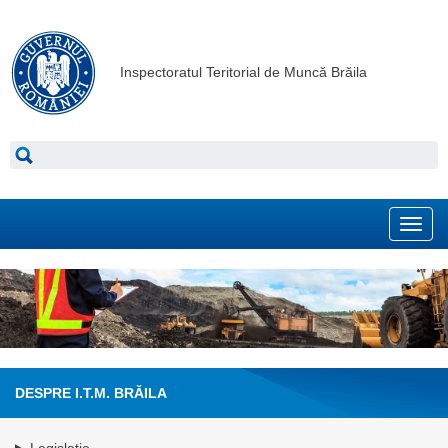
Inspectoratul Teritorial de Muncă Brăila
Toggl
navig
DESPRE I.T.M. BRĂILA
Legislatie