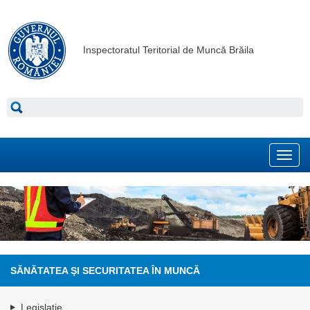
Inspectoratul Teritorial de Muncă Brăila
Toggl
navig
SĂNĂTATEA ŞI SECURITATEA ÎN MUNCĂ
Legislaţie