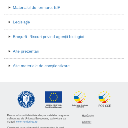
Materialul de formare: EIP
Legislaţie
Broşură: Riscuri privind agenţii biologici
Alte prezentări
Alte materiale de conştientizare
Pentru informatii detaliate despre celelalte programe
Hartă site
cofinantate de Uniunea Europeana, va invitam sa
vizitati
www.fonduri-ue.ro
Contact
Continutul acestui material nu reprezinta in mod