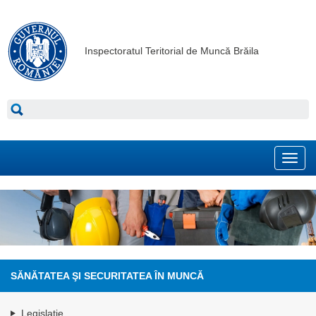
Inspectoratul Teritorial de Muncă Brăila
Toggl
navig
SĂNĂTATEA ŞI SECURITATEA ÎN MUNCĂ
Legislaţie