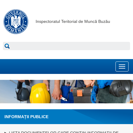
Inspectoratul Teritorial de Muncă Buzău
Toggl
navig
INFORMAȚII PUBLICE
LISTA DOCUMENTELOR CARE CONŢIN INFORMAŢII DE