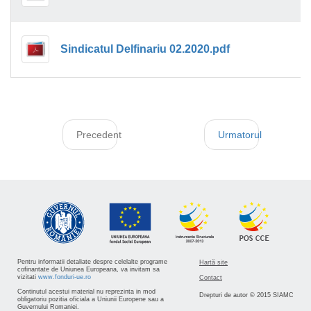
Sindicatul Delfinariu 02.2020.pdf
Precedent
Urmatorul
Pentru informatii detaliate despre celelalte programe
Hartă site
cofinantate de Uniunea Europeana, va invitam sa
vizitati
www.fonduri-ue.ro
Contact
Continutul acestui material nu reprezinta in mod
Drepturi de autor © 2015 SIAMC
obligatoriu pozitia oficiala a Uniunii Europene sau a
Guvernului Romaniei.