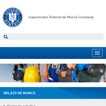
Inspectoratul Teritorial de Muncă Constanţa
Toggl
navig
RELAŢII DE MUNCĂ
Contracte colective