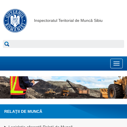
Inspectoratul Teritorial de Muncă Sibiu
Toggl
navig
RELAŢII DE MUNCĂ
Legislație aferentă Relații de Muncă