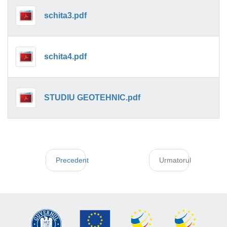
schita3.pdf
schita4.pdf
STUDIU GEOTEHNIC.pdf
Precedent
Urmatorul