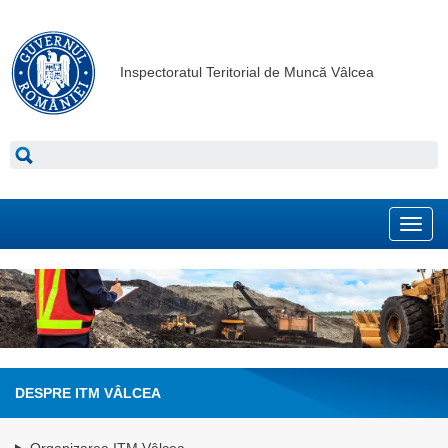
Inspectoratul Teritorial de Muncă Vâlcea
Toggl
navig
DESPRE ITM VÂLCEA
Organizarea ITM Vâlcea