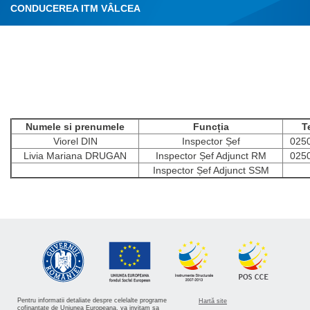
CONDUCEREA ITM VÂLCEA
Numele si prenumele
Funcția
T
Viorel DIN
Inspector Șef
025
Livia Mariana DRUGAN
Inspector Șef Adjunct RM
025
Inspector Șef Adjunct SSM
Pentru informatii detaliate despre celelalte programe
Hartă site
cofinantate de Uniunea Europeana, va invitam sa