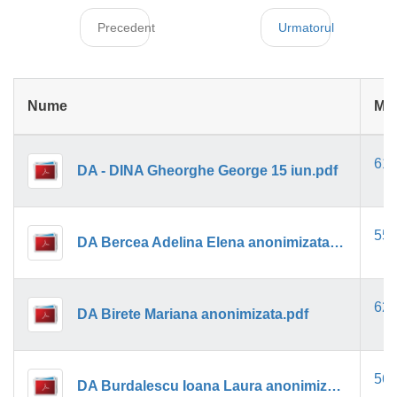
Precedent
Urmatorul
Nume
Ma
61k
DA - DINA Gheorghe George 15 iun.pdf
55k
DA Bercea Adelina Elena anonimizata.pdf
62k
DA Birete Mariana anonimizata.pdf
56k
DA Burdalescu Ioana Laura anonimizata IM.pdf