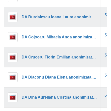
56k
DA Burdalescu Ioana Laura anonimizata SS.pdf
56k
DA Cojocaru Mihaela Anda anonimizata.pdf
55k
DA Cruceru Florin Emilian anonimizata.pdf
59k
DA Diaconu Diana Elena anonimizata.pdf
61k
DA Dina Aureliana Cristina anonimizat.pdf