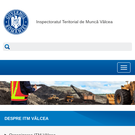
Inspectoratul Teritorial de Muncă Vâlcea
Toggl
navig
DESPRE ITM VÂLCEA
Organizarea ITM Vâlcea