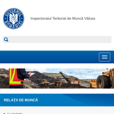
Inspectoratul Teritorial de Muncă Vâlcea
Toggl
navig
RELAŢII DE MUNCĂ
Legislaţie