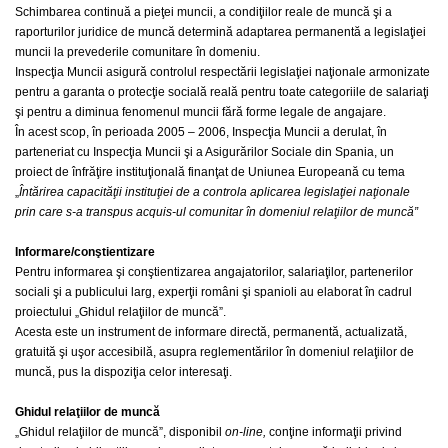
Schimbarea continuă a pieţei muncii, a condiţiilor reale de muncă şi a
raporturilor juridice de muncă determină adaptarea permanentă a legislaţiei
muncii la prevederile comunitare în domeniu.
Inspecţia Muncii asigură controlul respectării legislaţiei naţionale armonizate
pentru a garanta o protecţie socială reală pentru toate categoriile de salariaţi
şi pentru a diminua fenomenul muncii fără forme legale de angajare.
În acest scop, în perioada 2005 – 2006, Inspecţia Muncii a derulat, în
parteneriat cu Inspecţia Muncii şi a Asigurărilor Sociale din Spania, un
proiect de înfrăţire instituţională finanţat de Uniunea Europeană cu tema
„
Întărirea capacităţii instituţiei de a controla aplicarea legislaţiei naţionale
prin care s-a transpus acquis-ul comunitar în domeniul relaţiilor de muncă”
Informare/conştientizare
Pentru informarea şi conştientizarea angajatorilor, salariaţilor, partenerilor
sociali şi a publicului larg, experţii români şi spanioli au elaborat în cadrul
proiectului „Ghidul relaţiilor de muncă”.
Acesta este un instrument de informare directă, permanentă, actualizată,
gratuită şi uşor accesibilă, asupra reglementărilor în domeniul relaţiilor de
muncă, pus la dispoziţia celor interesaţi.
Ghidul relaţiilor de muncă
„Ghidul relaţiilor de muncă”, disponibil
on-line,
conţine informaţii privind