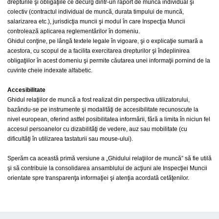
drepturile şi obligaţiile ce decurg dintr-un raport de muncă individual şi
colectiv (contractul individual de muncă, durata timpului de muncă,
salarizarea etc.), jurisdicţia muncii şi modul în care Inspecţia Muncii
controlează aplicarea reglementărilor în domeniu.
Ghidul conţine, pe lângă textele legale în vigoare, şi o explicaţie sumară a
acestora, cu scopul de a facilita exercitarea drepturilor şi îndeplinirea
obligaţiilor în acest domeniu şi permite căutarea unei informaţii pornind de la
cuvinte cheie indexate alfabetic.
Accesibilitate
Ghidul relaţiilor de muncă a fost realizat din perspectiva utilizatorului,
bazându-se pe instrumente şi modalităţi de accesibilitate recunoscute la
nivel european, oferind astfel posibilitatea informării, fără a limita în niciun fel
accesul persoanelor cu dizabilităţi de vedere, auz sau mobilitate (cu
dificultăţi în utilizarea tastaturii sau mouse-ului).
Sperăm ca această primă versiune a „Ghidului relaţiilor de muncă” să fie utilă
şi să contribuie la consolidarea ansamblului de acţiuni ale Inspecţiei Muncii
orientate spre transparenţa informaţiei şi atenţia acordată cetăţenilor.